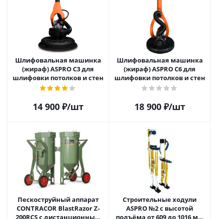
Шлифовальная машинка
Шлифовальная машинка
(жираф) ASPRO C3 для
(жираф) ASPRO C6 для
шлифовки потолков и стен
шлифовки потолков и стен
14 900
₽
/шт
18 900
₽
/шт
Пескоструйный аппарат
Строительные ходули
CONTRACOR BlastRazor Z-
ASPRO №2 с высотой
200RCS c дистанционным
подъёма от 609 до 1016 мм